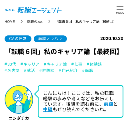
MENU
HOME
転職のxxx
「転職６回」私のキャリア論【最終回】
2020.10.20
CAの日常
転職ノウハウ
「転職６回」私のキャリア論【最終回】
30代
キャリア
キャリア論
仕事
体験談
名古屋
就活
経験談
自己紹介
転職
こんにちは！ここでは、私の転職
経験の歩みや考えなどをお伝えし
ています。後編を読む前に、
前編
と
中編
もぜひ読んでくださいね。
ニシダチカ