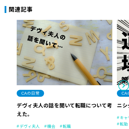
関連記事
CAの日常
CA
デヴィ夫人の話を聞いて転職について考
ニシ
えた。
キャ
転勤
デヴィ夫人
機会
転職