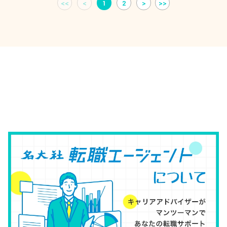
<<
<
1
2
>
>>