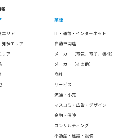
情報
ア
業種
屋エリア
IT・通信・インターネット
・知多エリア
自動車関連
エリア
メーカー（電気、電子、機械）
県
メーカー（その他）
県
商社
他
サービス
流通・小売
マスコミ・広告・デザイン
金融・保険
コンサルティング
不動産・建設・設備