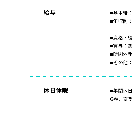
給与
■基本給
■年収例：
400万
■資格・
■賞与：あ
■時間外
■その他
休日休暇
■年間休
GW、夏