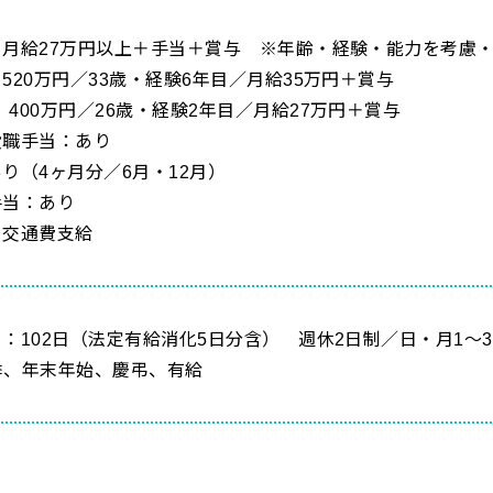
：月給27万円以上＋手当＋賞与 ※年齢・経験・能力を考慮
520万円／33歳・経験6年目／月給35万円＋賞与
円／26歳・経験2年目／月給27万円＋賞与
役職手当：あり
り（4ヶ月分／6月・12月）
手当：あり
：交通費支給
日：102日（法定有給消化5日分含） 週休2日制／日・月1
季、年末年始、慶弔、有給