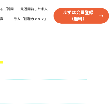
るご質問
最近閲覧した求人
まずは会員登録
（無料）
声
コラム「転職のｘｘｘ」
）