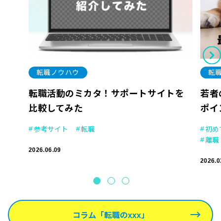
転職ノウハウ
転
転職活動のミカタ！サポートサイトを
若者
比較してみた
ポイ
参考サイト
転職
初め
離職
2026.06.09
2026.0
コラム「転職のxxx」