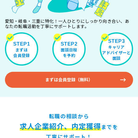
愛知・岐阜・三重に特化！一人ひとりにしっかり向き合い、
あ
なたの転職活動を丁寧にサポートします。
STEP3
STEP1
STEP2
キャリア
まずは
面談日程
アドバイザーと
会員登録
を予約
面談
まずは会員登録（無料）
転職の相談から
求人企業紹介、内定獲得
までを
丁寧にサポート！