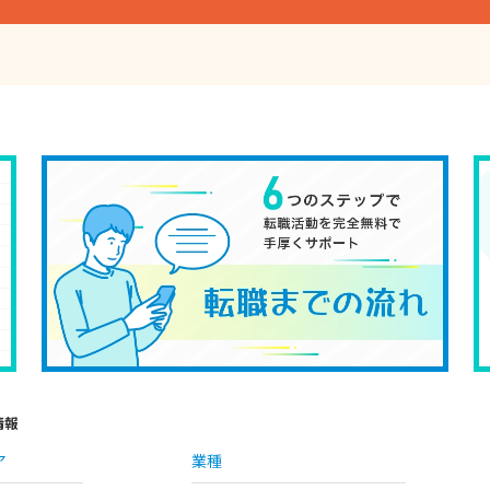
情報
ア
業種