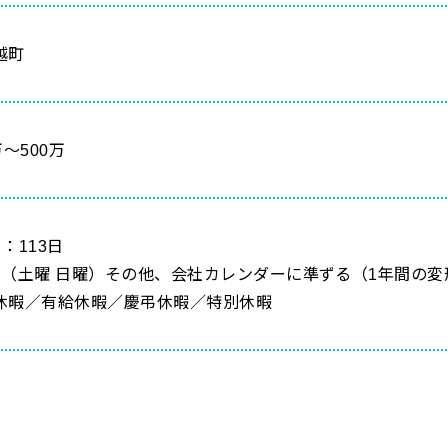
越町
万～500万
：113日
制（土曜 日曜）その他、会社カレンダーに準ずる（1年間の
休暇／有給休暇／慶弔休暇／特別休暇