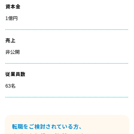
資本金
1億円
売上
非公開
従業員数
63名
転職をご検討されている方、