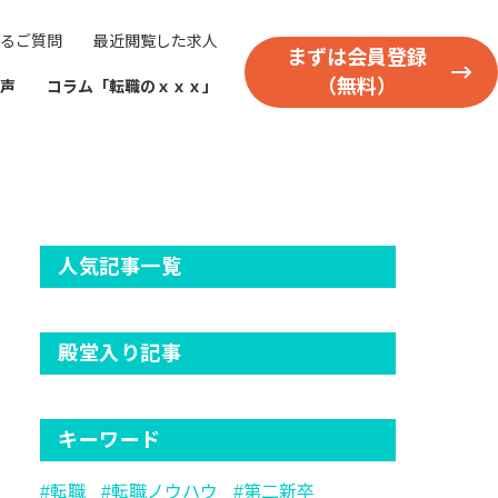
るご質問
最近閲覧した求人
まずは会員登録
（無料）
声
コラム「転職のｘｘｘ」
人気記事一覧
殿堂入り記事
キーワード
転職
転職ノウハウ
第二新卒