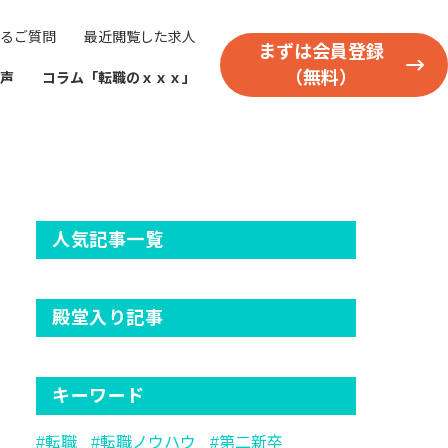
るご質問
最近閲覧した求人
まずは会員登録
（無料）
声
コラム「転職のｘｘｘ」
人気記事一覧
殿堂入り記事
キーワード
転職
転職ノウハウ
第二新卒