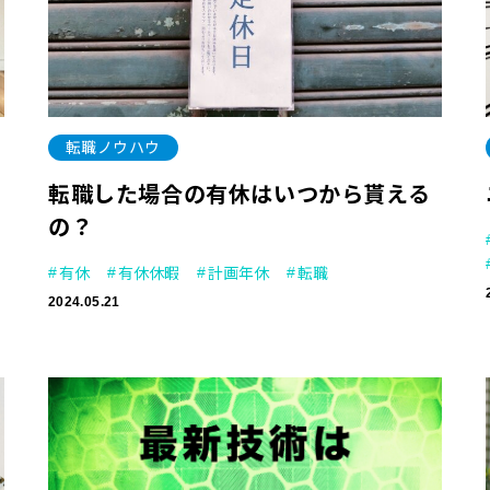
転職ノウハウ
転職した場合の有休はいつから貰える
の？
有休
有休休暇
計画年休
転職
2024.05.21