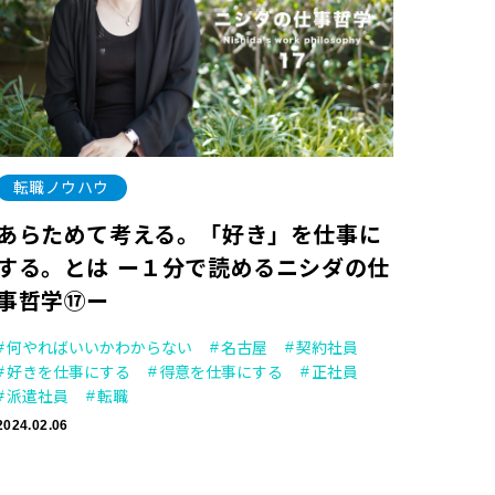
転職ノウハウ
あらためて考える。「好き」を仕事に
する。とは ー１分で読めるニシダの仕
事哲学⑰ー
何やればいいかわからない
名古屋
契約社員
好きを仕事にする
得意を仕事にする
正社員
派遣社員
転職
2024.02.06