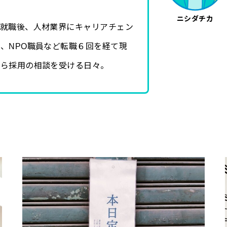
ニシダチカ
に就職後、人材業界にキャリアチェン
、NPO職員など転職６回を経て現
から採用の相談を受ける日々。
。