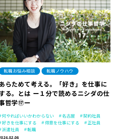
転職お悩み相談
転職ノウハウ
あらためて考える。「好き」を仕事に
する。とは ー１分で読めるニシダの仕
事哲学⑰ー
何やればいいかわからない
名古屋
契約社員
好きを仕事にする
得意を仕事にする
正社員
派遣社員
転職
2024.02.06