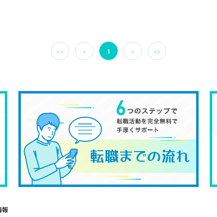
<<
<
1
>
>>
情報