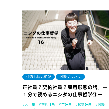
転職お悩み相談
転職ノウハウ
正社員？契約社員？雇用形態の話。ー
１分で読めるニシダの仕事哲学⑯ー
名古屋
契約社員
正社員
派遣社員
転職