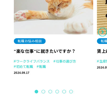
転職お悩み相談
転
"楽な仕事"に就きたいですか？
賃上
ワークライフバランス
仕事の選び方
生産
初めて転職
転職
2024.0
2024.09.17