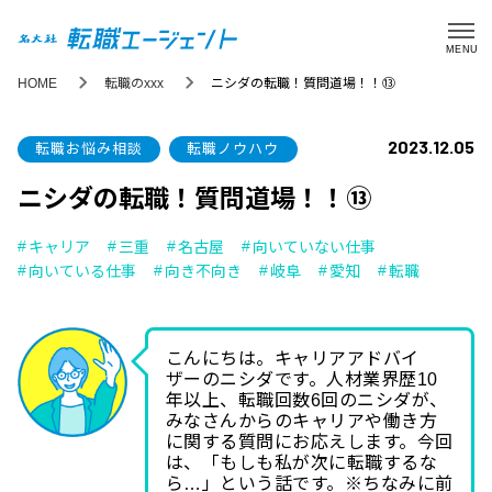
MENU
HOME
転職のxxx
ニシダの転職！質問道場！！⑬
2023.12.05
転職お悩み相談
転職ノウハウ
ニシダの転職！質問道場！！⑬
キャリア
三重
名古屋
向いていない仕事
向いている仕事
向き不向き
岐阜
愛知
転職
こんにちは。キャリアアドバイ
ザーのニシダです。人材業界歴10
年以上、転職回数6回のニシダが、
みなさんからのキャリアや働き方
に関する質問にお応えします。今回
は、「
もしも私が次に転職するな
ら…」という
話です。
※ちなみに前